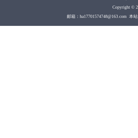
Copyright © 2
邮箱：ha17701574748@163