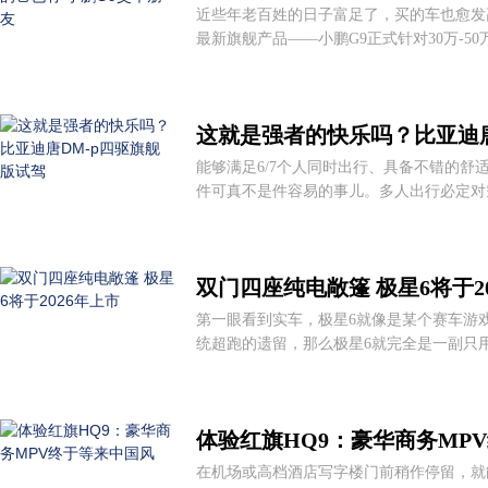
近些年老百姓的日子富足了，买的车也愈发高
最新旗舰产品——小鹏G9正式针对30万-50
这就是强者的快乐吗？比亚迪唐
能够满足6/7个人同时出行、具备不错的舒适
件可真不是件容易的事儿。多人出行必定对空
双门四座纯电敞篷 极星6将于2
第一眼看到实车，极星6就像是某个赛车游
统超跑的遗留，那么极星6就完全是一副只用电
体验红旗HQ9：豪华商务MP
在机场或高档酒店写字楼门前稍作停留，就能