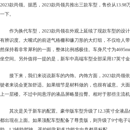
2023款尚领。据悉，2023款尚领共推出三款车型，售价从13.
一下。
作为换代车型，2023款尚领在外观上延续了现款车型的设
有辨识度。大嘴式的前进气格栅和镰刀形的大灯组，不仅给人带
然保持着非常犀利的一面，整体比例感极佳。车身尺寸为4695m
坐空间。另外值得一提的是，新车中高端车型全部采用17英寸
接下来，我们来说说新车的内饰。内饰方面，2023款尚领
驶者来说会更加舒适。如果细节是材料做的，也很有诚意。大面
上一层楼。不过中间悬浮的液晶屏略显拉臀。相对于那些主流机
其次是关于新车的配置。豪华版车型升级了12.3英寸全液
都出现在上面。如果顶配车型配备了尊贵版，则升级了9寸电子
助、L2辅助驾驶、遥控钥匙和多功能方向盘都是标配。