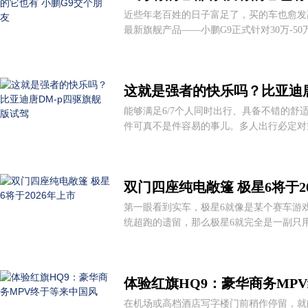
近些年老百姓的日子富足了，买的车也愈发高
最新旗舰产品——小鹏G9正式针对30万-50
这就是强者的快乐吗？比亚迪唐
能够满足6/7个人同时出行、具备不错的舒适
件可真不是件容易的事儿。多人出行必定对空
双门四座纯电敞篷 极星6将于2
第一眼看到实车，极星6就像是某个赛车游
统超跑的遗留，那么极星6就完全是一副只用电
体验红旗HQ9：豪华商务MP
在机场或高档酒店写字楼门前稍作停留，就能