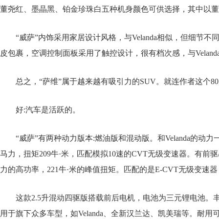
董尧红、墨晶黑、铂金珍珠白五种机身颜色可供选择，其中以董
“威萨”内饰采用家居设计风格，与Velanda相似，但细
皮包裹，空调控制面板采用了触控设计，很有档次感，与Velan
总之，“萨维”属于越来越有吸引力的SUV。就连作者这个
好:汽车是活跃的。
“威萨”有两种动力版本:燃油版和混动版。和Velanda的动力
马力，扭矩209牛·米，匹配模拟10速的CVT无级变速器。有前驱/
力的高功率，221牛·米的峰值扭矩。匹配的是E-CVT无级变速
这款2.5升混动四驱版搭载前后电机，电池为三元锂电池。丰
用于旗下众多车型，如Velanda、全新汉兰达、凯美瑞等。