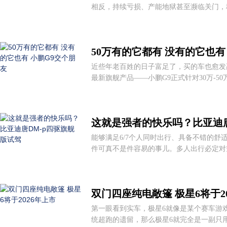
相反，持续亏损、产能地狱甚至濒临关门，种
50万有的它都有 没有的它也有
近些年老百姓的日子富足了，买的车也愈发高
最新旗舰产品——小鹏G9正式针对30万-50
这就是强者的快乐吗？比亚迪唐
能够满足6/7个人同时出行、具备不错的舒适
件可真不是件容易的事儿。多人出行必定对空
双门四座纯电敞篷 极星6将于2
第一眼看到实车，极星6就像是某个赛车游
统超跑的遗留，那么极星6就完全是一副只用电