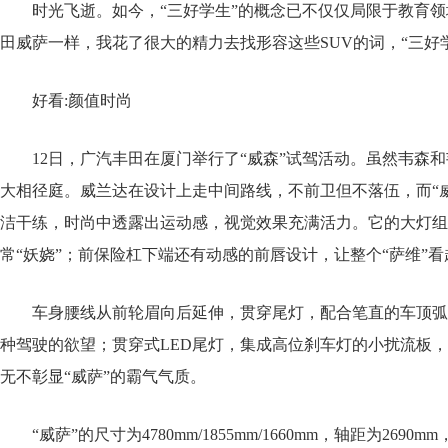
时光飞逝。如今，“三好学生”的概念已不仅仅局限于教育
田威萨一样，我花了很大的精力去找形容这些SUV的词，“三好学生”应
好看:颜值时尚
12日，广汽丰田在厦门举行了“威森”试驾活动。虽然韦森和
大相径庭。威兰达在设计上走中间路线，不前卫但不落伍，而“威
洁干练，时尚中透露出运动感，视觉效果充满活力。它的大灯组形
常“妖娆”；前保险杠下端还有动感的前唇设计，让整个“萨维”
车身腰线从前轮眉向后延伸，贯穿尾灯，配合笔直的车顶弧
种驾驶的欲望；贯穿式LED尾灯，集成高位刹车灯的小扰流板
无不彰显“威萨”的霸气气质。
“威萨”的尺寸为4780mm/1855mm/1660mm，轴距为26